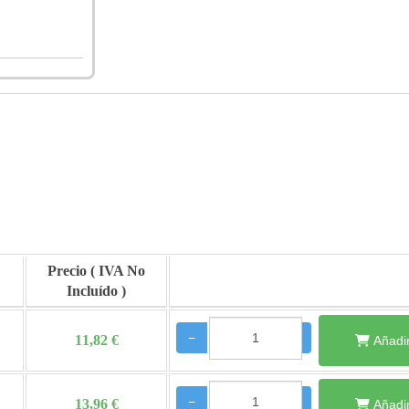
Precio
−
+
11,82 €
Añadir
−
+
13,96 €
Añadir