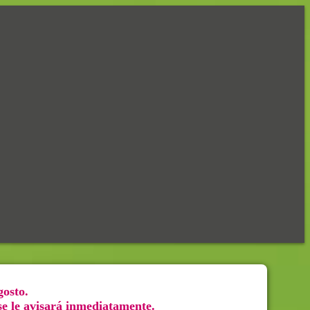
gosto.
 se le avisará inmediatamente.