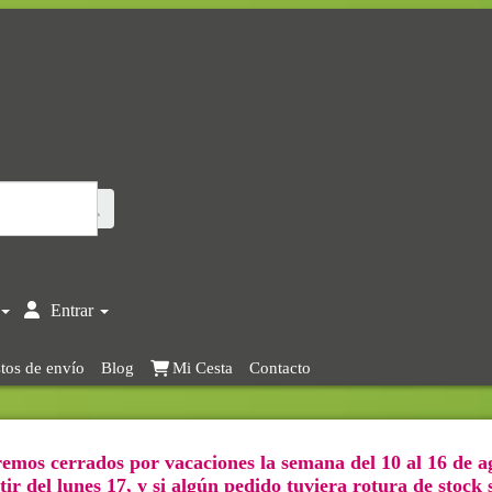
Entrar
tos de envío
Blog
Mi Cesta
Contacto
emos cerrados por vacaciones la semana del 10 al 16 de a
ir del lunes 17, y si algún pedido tuviera rotura de stock