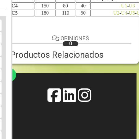
C4
150
80
40
U1
-
U3
C5
180
110
50
U2
-
U4
-
U5
-
OPINIONES
0
Productos Relacionados