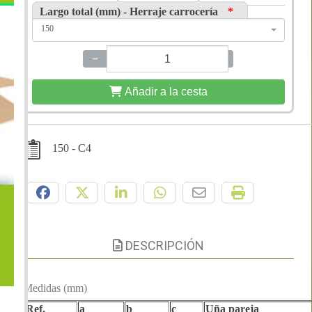
Largo total (mm) - Herraje carrocería
*
150
−
+
Añadir a la cesta
150 - C4
Compártelo:
DESCRIPCIÓN
Medidas (mm)
Ref.
a
b
c
Uña pareja