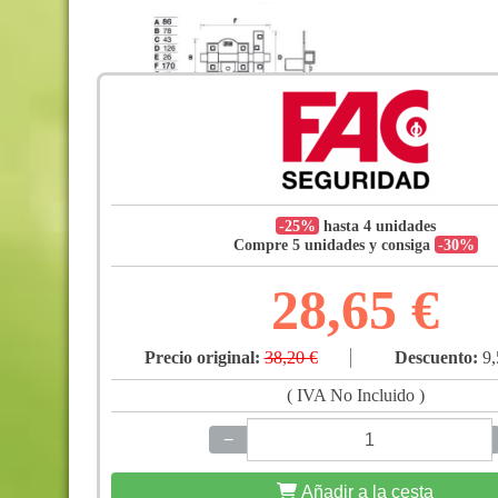
-25%
hasta 4 unidades
Compre 5 unidades y consiga
-30%
28,65 €
Precio original:
38,20 €
Descuento:
9,
( IVA No Incluido )
−
+
Añadir a la cesta