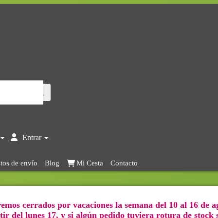
Entrar
tos de envío
Blog
Mi Cesta
Contacto
emos cerrados por vacaciones la semana del 10 al 16 de a
ir del lunes 17, y si algún pedido tuviera rotura de stock