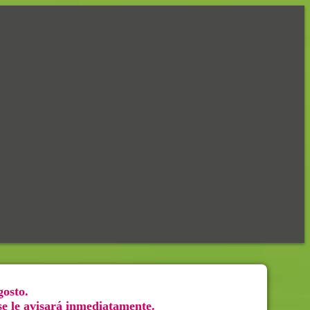
gosto.
 se le avisará inmediatamente.