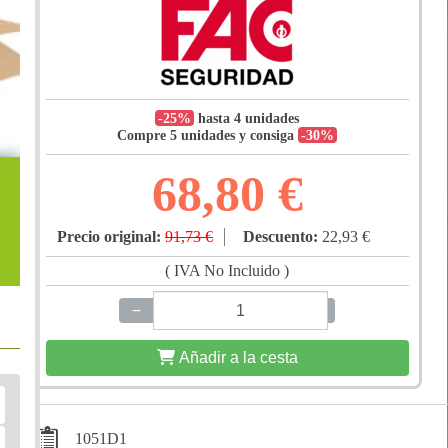
-25%
hasta 4 unidades
Compre 5 unidades y consiga
-30%
68,80 €
Precio original:
91,73 €
Descuento:
22,93 €
( IVA No Incluido )
−
+
Añadir a la cesta
1051D1