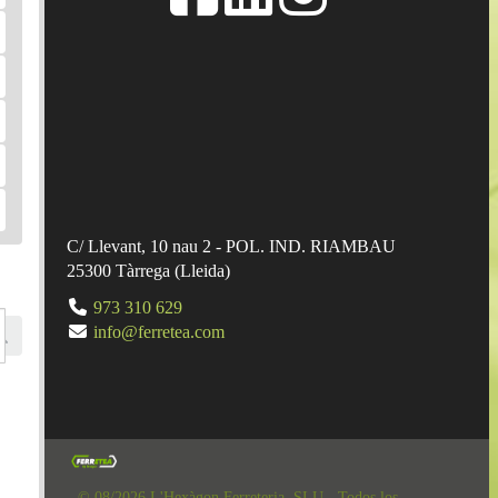
C/ Llevant, 10 nau 2 - POL. IND. RIAMBAU
25300
Tàrrega
(
Lleida
)
973 310 629
info@ferretea.com
© 08/2026 L'Hexàgon Ferreteria, SLU - Todos los