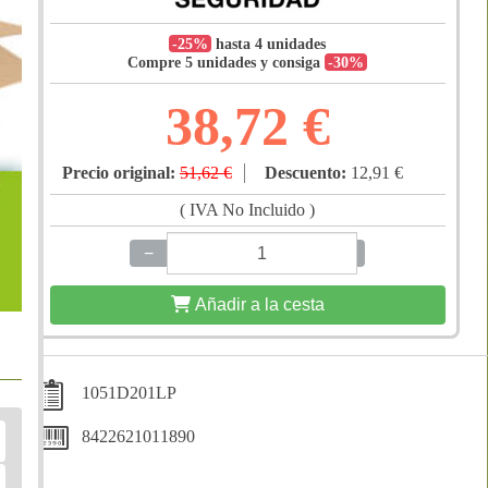
-25%
hasta 4 unidades
Compre 5 unidades y consiga
-30%
38,72 €
Precio original:
51,62 €
Descuento:
12,91 €
( IVA No Incluido )
−
+
Añadir a la cesta
1051D201LP
8422621011890
Compártelo: