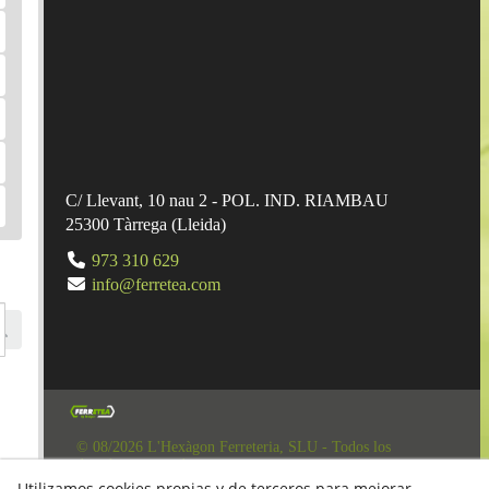
C/ Llevant, 10 nau 2 - POL. IND. RIAMBAU
25300
Tàrrega
(
Lleida
)
973 310 629
info@ferretea.com
© 08/2026 L'Hexàgon Ferreteria, SLU - Todos los
derechos reservados.
Utilizamos cookies propias y de terceros para mejorar