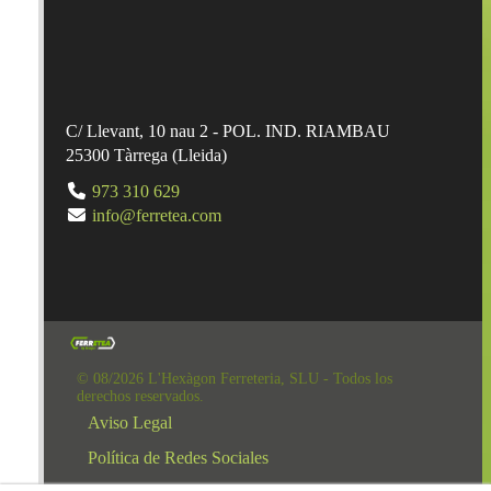
C/ Llevant, 10 nau 2 - POL. IND. RIAMBAU
25300
Tàrrega
(
Lleida
)
973 310 629
info@ferretea.com
© 08/2026 L'Hexàgon Ferreteria, SLU - Todos los
derechos reservados.
Aviso Legal
Política de Redes Sociales