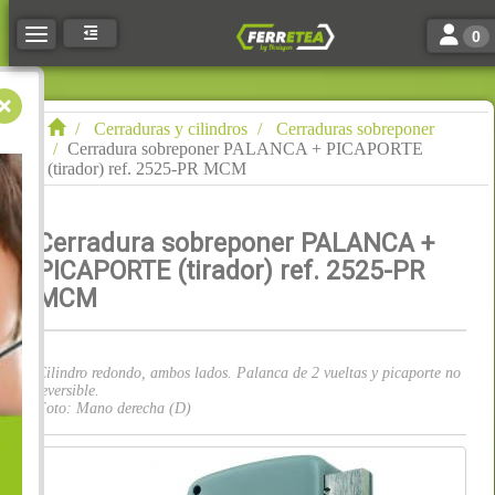
Toggle n
Toggle navigation
0
Cerraduras y cilindros
Cerraduras sobreponer
Cerradura sobreponer PALANCA + PICAPORTE
(tirador) ref. 2525-PR MCM
Cerradura sobreponer PALANCA +
PICAPORTE (tirador) ref. 2525-PR
MCM
Cilindro redondo, ambos lados. Palanca de 2 vueltas y picaporte no
reversible.
Foto: Mano derecha (D)