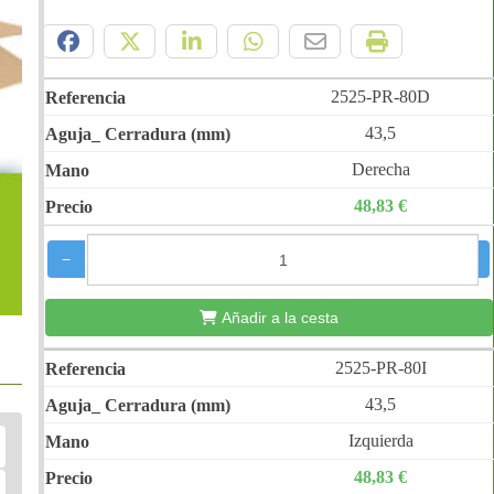
Compártelo:
2525-PR-80D
43,5
Derecha
48,83 €
−
+
Añadir a la cesta
2525-PR-80I
43,5
Izquierda
48,83 €