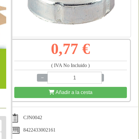
0,77 €
( IVA No Incluido )
−
+
Añadir a la cesta
CJN0042
8422433002161