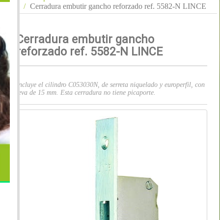
Cerradura embutir gancho reforzado ref. 5582-N LINCE
Cerradura embutir gancho
reforzado ref. 5582-N LINCE
Incluye el cilindro C053030N, de serreta niquelado y europerfil, con
leva de 15 mm. Esta cerradura no tiene picaporte.