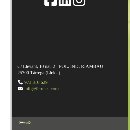
C/ Llevant, 10 nau 2 - POL. IND. RIAMBAU
25300
Tàrrega
(
Lleida
)
973 310 629
info@ferretea.com