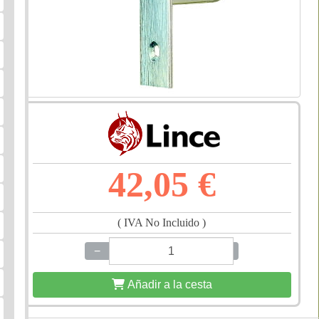
42,05 €
( IVA No Incluido )
−
+
Añadir a la cesta