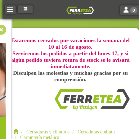
Toggle n
Toggle navigation
0
Estaremos cerrados por vacaciones la semana del
10 al 16 de agosto.
Serviremos los pedidos a partir del lunes 17, y si
algún pedido tuviera rotura de stock se le avisará
inmediatamente.
Disculpen las molestias y muchas gracias por su
comprensión.
Cerraduras y cilindros
Cerraduras embutir
Carpintería metálica