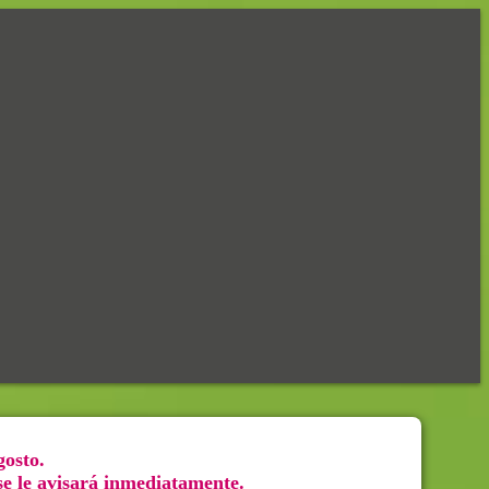
gosto.
 se le avisará inmediatamente.