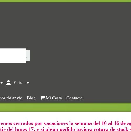
Entrar
tos de envío
Blog
Mi Cesta
Contacto
emos cerrados por vacaciones la semana del 10 al 16 de a
ir del lunes 17, y si algún pedido tuviera rotura de stock