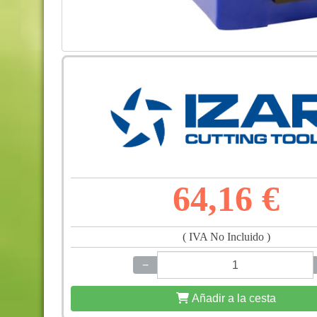
64,16 €
( IVA No Incluido )
−
+
Añadir a la cesta