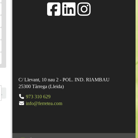
C/ Llevant, 10 nau 2 - POL. IND. RIAMBAU
25300
Tàrrega
(
Lleida
)
973 310 629
info@ferretea.com