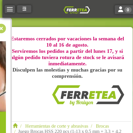
Toggle n
Toggle navigation
0
Estaremos cerrados por vacaciones la semana del
10 al 16 de agosto.
Serviremos los pedidos a partir del lunes 17, y si
algún pedido tuviera rotura de stock se le avisará
inmediatamente.
Disculpen las molestias y muchas gracias por su
comprensión.
Herramientas de corte y abrasivas
Brocas
Juego Brocas HSS 220 pcs (1-13 x 0,5 mm + 3,3 + 4,2