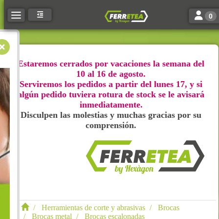
Toggle n
Toggle navigation
0
Estaremos cerrados por vacaciones la semana del
10 al 16 de agosto.
Serviremos los pedidos a partir del lunes 17, y si
algún pedido tuviera rotura de stock se le avisará
inmediatamente.
Disculpen las molestias y muchas gracias por su
comprensión.
Herramientas de corte y abrasivas
Brocas
Brocas metal
Brocas escalonadas