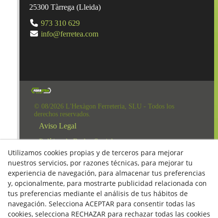
25300
Tàrrega
(
Lleida
)
973 310 629
info@ferretea.com
© 08/2026 L'Hexàgon Ferreteria, SLU - Todos los
derechos reservados.
Aviso Legal
Política de Redes Sociales
Utilizamos cookies propias y de terceros para mejorar
Clausula Mail y Factura
nuestros servicios, por razones técnicas, para mejorar tu
Condiciones de compra
experiencia de navegación, para almacenar tus preferencias
y, opcionalmente, para mostrarte publicidad relacionada con
Derecho de desestimiento
tus preferencias mediante el análisis de tus hábitos de
navegación. Selecciona ACEPTAR para consentir todas las
Política de Privacidad
cookies, selecciona RECHAZAR para rechazar todas las cookies