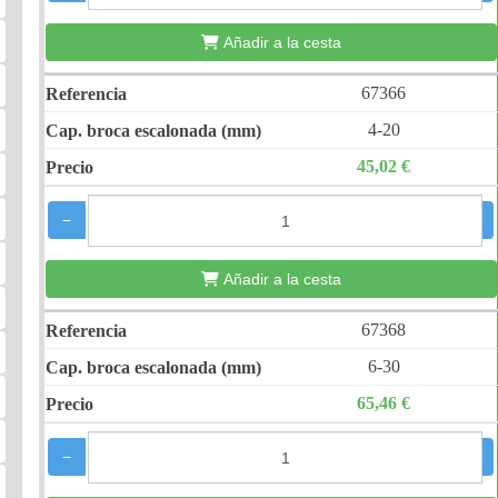
Añadir a la cesta
67366
4-20
45,02 €
−
+
Añadir a la cesta
67368
6-30
65,46 €
−
+