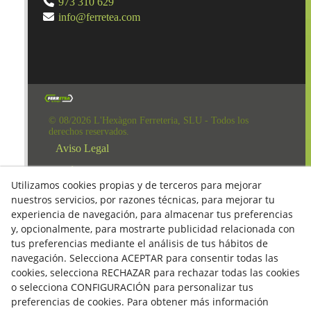
973 310 629
info@ferretea.com
© 08/2026 L'Hexàgon Ferreteria, SLU - Todos los
derechos reservados.
Aviso Legal
Política de Redes Sociales
Utilizamos cookies propias y de terceros para mejorar
Clausula Mail y Factura
nuestros servicios, por razones técnicas, para mejorar tu
experiencia de navegación, para almacenar tus preferencias
Condiciones de compra
y, opcionalmente, para mostrarte publicidad relacionada con
Derecho de desestimiento
tus preferencias mediante el análisis de tus hábitos de
navegación. Selecciona ACEPTAR para consentir todas las
Política de Privacidad
cookies, selecciona RECHAZAR para rechazar todas las cookies
Política de cookies
o selecciona CONFIGURACIÓN para personalizar tus
preferencias de cookies. Para obtener más información