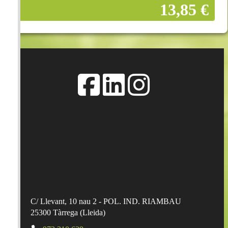
13,85 €
Añadir a la cesta
C/ Llevant, 10 nau 2 - POL. IND. RIAMBAU
25300
Tàrrega
(
Lleida
)