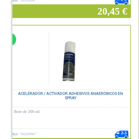
Disponemos de un acelerador en spray, referencia 700209967, ver
Ref.
700109967
abajo en productos relacionados.
20,45 €
Añadir a la cesta
ACELERADOR / ACTIVADOR ADHESIVOS ANAERÓBICOS EN
SPRAY
Bote de 200 ml.
Ref.
700209967