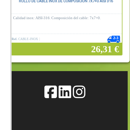
ROLLO DE CABLE INOX DE COMPOSICIÓN 7X7+0 AISI 316
Calidad inox: AISI-316. Composición del cable: 7x7+0.
Ref.
CABLE-INOX
26,31 €
Añadir a la cesta