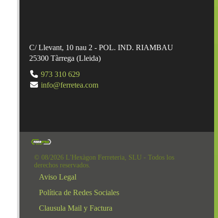
C/ Llevant, 10 nau 2 - POL. IND. RIAMBAU
25300
Tàrrega
(
Lleida
)
973 310 629
info@ferretea.com
© 08/2026 L'Hexàgon Ferreteria, SLU - Todos los
derechos reservados.
Aviso Legal
Política de Redes Sociales
Clausula Mail y Factura