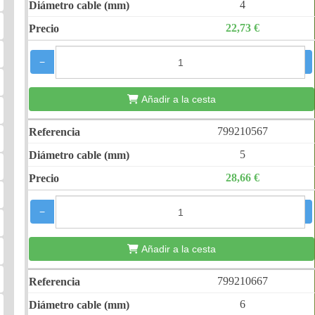
4
22,73 €
−
+
Añadir a la cesta
799210567
5
28,66 €
−
+
Añadir a la cesta
799210667
6