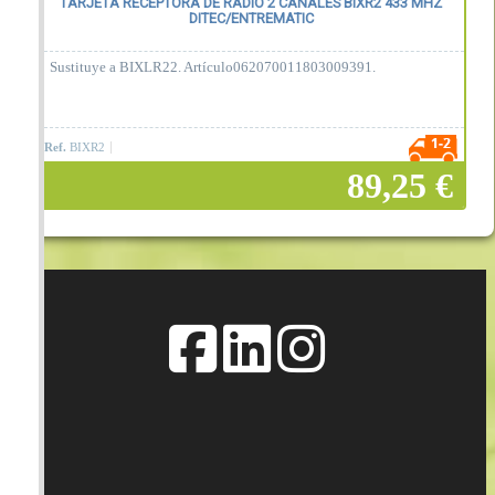
TARJETA RECEPTORA DE RADIO 2 CANALES BIXR2 433 MHZ
DITEC/ENTREMATIC
Sustituye a BIXLR22. Artículo062070011803009391.
Ref.
BIXR2
89,25 €
Añadir a la cesta