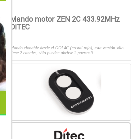
Mando motor ZEN 2C 433.92MHz
DITEC
Mando clonable desde el GOL4C (cristal rojo), esta versión sólo
tiene 2 canales, sólo pueden abrirse 2 puertas!!