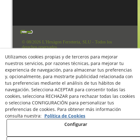
© 08/2026 L'Hexàgon Ferreteria, SLU - Todos los
derechos reservados.
Aviso Legal
Utilizamos cookies propias y de terceros para mejorar
nuestros servicios, por razones técnicas, para mejorar tu
Política de Redes Sociales
experiencia de navegación, para almacenar tus preferencias
Clausula Mail y Factura
y, opcionalmente, para mostrarte publicidad relacionada con
tus preferencias mediante el análisis de tus hábitos de
Condiciones de compra
navegación. Selecciona ACEPTAR para consentir todas las
Derecho de desestimiento
cookies, selecciona RECHAZAR para rechazar todas las cookies
o selecciona CONFIGURACIÓN para personalizar tus
Política de Privacidad
preferencias de cookies. Para obtener más información
Política de cookies
consulta nuestra:
Política de Cookies
Configurar