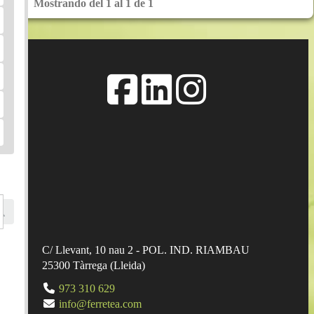
Mostrando del 1 al 1 de 1
Añadir a la cesta
C/ Llevant, 10 nau 2 - POL. IND. RIAMBAU
25300
Tàrrega
(
Lleida
)
973 310 629
info@ferretea.com