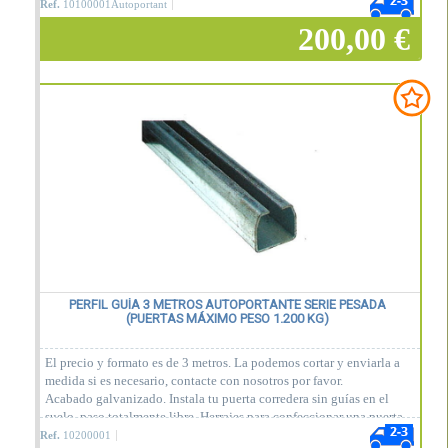
Ref.
10100001Autoportant
200,00 €
Añadir a la cesta
PERFIL GUÍA 3 METROS AUTOPORTANTE SERIE PESADA
(PUERTAS MÁXIMO PESO 1.200 KG)
El precio y formato es de 3 metros. La podemos cortar y enviarla a
medida si es necesario, contacte con nosotros por favor.
Acabado galvanizado. Instala tu puerta corredera sin guías en el
suelo, paso totalmente libre. Herrajes para confeccionar una puerta
corredera de un peso máximo de 1.200 Kg.
Ref.
10200001