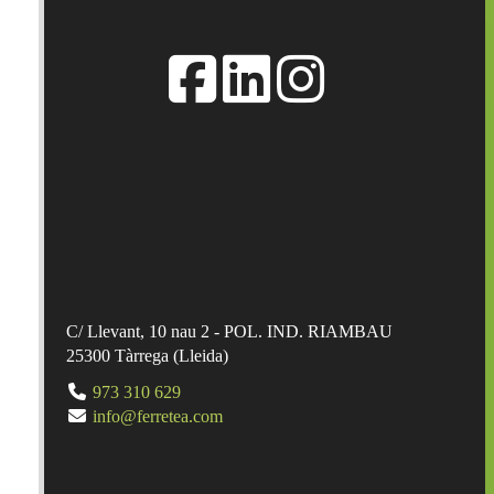
C/ Llevant, 10 nau 2 - POL. IND. RIAMBAU
25300
Tàrrega
(
Lleida
)
973 310 629
info@ferretea.com