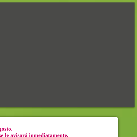
gosto.
 se le avisará inmediatamente.