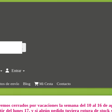
Entrar
tos de envío
Blog
Mi Cesta
Contacto
emos cerrados por vacaciones la semana del 10 al 16 de a
ir del lunes 17, y si algún pedido tuviera rotura de stock